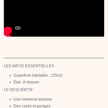
LES INFOS ESSENTIELLES
Superficie habitable : 135m2
État : A rénover
LE DESCRIPTIF
Une immense terrasse
Des caves et garages