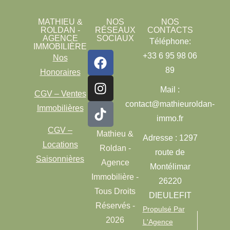
MATHIEU &
NOS
NOS
ROLDAN -
RÉSEAUX
CONTACTS
AGENCE
SOCIAUX
Téléphone:
IMMOBILIÈRE
+33 6 95 98 06
Nos
89
Honoraires
Mail :
CGV – Ventes
contact@mathieuroldan-
Immobilières
immo.fr
CGV –
Mathieu &
Adresse : 1297
Locations
Roldan -
route de
Saisonnières
Agence
Montélimar
Immobilière -
26220
Tous Droits
DIEULEFIT
Réservés -
Propulsé Par
2026
L'Agence