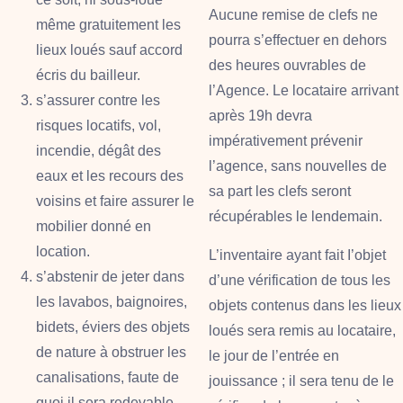
Aucune remise de clefs ne
même gratuitement les
pourra s’effectuer en dehors
lieux loués sauf accord
des heures ouvrables de
écris du bailleur.
l’Agence.
Le locataire arrivant
s’assurer contre les
après 19h devra
risques locatifs, vol,
impérativement prévenir
incendie, dégât des
l’agence, s
ans nouvelles de
eaux et les recours des
sa part les clefs seront
voisins et faire assurer le
récupérables le lendemain.
mobilier donné en
location.
L’inventaire ayant fait I’objet
s’abstenir de jeter dans
d’une vérification de tous les
les lavabos, baignoires,
objets contenus dans les lieux
bidets, éviers des objets
loués sera remis au locataire,
de nature à obstruer les
le jour de l’entrée en
canalisations, faute de
jouissance ; il sera tenu de le
quoi il sera redevable