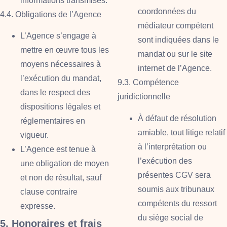
informations transmises.
coordonnées du
4.4. Obligations de l’Agence
médiateur compétent
L’Agence s’engage à
sont indiquées dans le
mettre en œuvre tous les
mandat ou sur le site
moyens nécessaires à
internet de l’Agence.
l’exécution du mandat,
9.3. Compétence
dans le respect des
juridictionnelle
dispositions légales et
À défaut de résolution
réglementaires en
amiable, tout litige relatif
vigueur.
à l’interprétation ou
L’Agence est tenue à
l’exécution des
une obligation de moyen
présentes CGV sera
et non de résultat, sauf
soumis aux tribunaux
clause contraire
compétents du ressort
expresse.
du siège social de
5. Honoraires et frais