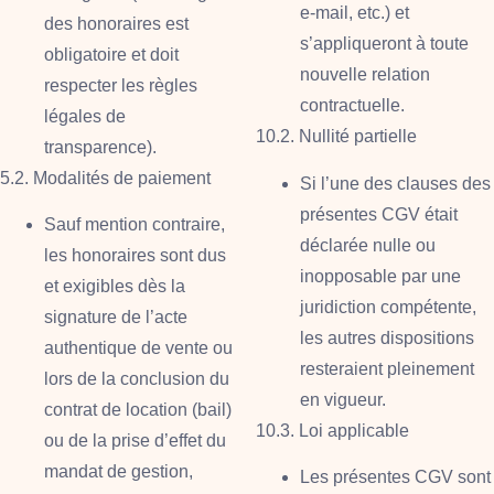
e-mail, etc.) et
des honoraires est
s’appliqueront à toute
obligatoire et doit
nouvelle relation
respecter les règles
contractuelle.
légales de
10.2. Nullité partielle
transparence).
5.2. Modalités de paiement
Si l’une des clauses des
présentes CGV était
Sauf mention contraire,
déclarée nulle ou
les honoraires sont dus
inopposable par une
et exigibles dès la
juridiction compétente,
signature de l’acte
les autres dispositions
authentique de vente ou
resteraient pleinement
lors de la conclusion du
en vigueur.
contrat de location (bail)
10.3. Loi applicable
ou de la prise d’effet du
mandat de gestion,
Les présentes CGV sont